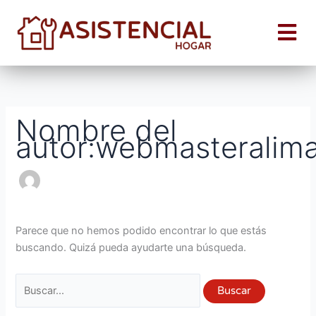
Ir
Buscar
Me
al
por:
contenido
Atención al Cliente
Sumate a Asistencial
Quiero Contactarm
Nombre del
autor:webmasteralim
Parece que no hemos podido encontrar lo que estás
buscando. Quizá pueda ayudarte una búsqueda.