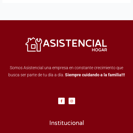
Somos Asistencial una empresa en constante crecimiento que
busca ser parte de tu día a día.
Siempre cuidando a la familia!!!
F
I
a
n
c
s
e
t
b
a
o
g
o
r
k
a
-
m
f
Institucional