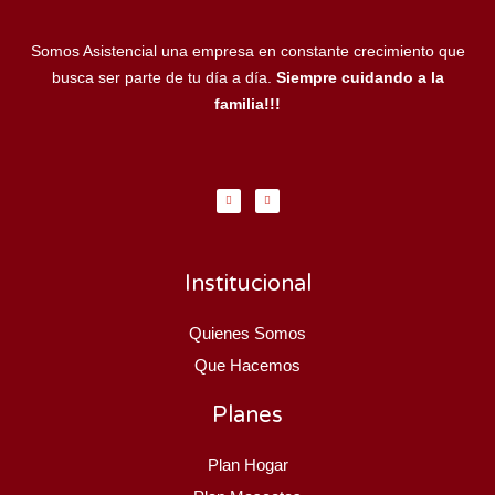
Somos Asistencial una empresa en constante crecimiento que
busca ser parte de tu día a día.
Siempre cuidando a la
familia!!!
F
I
a
n
c
s
e
t
b
a
o
g
o
r
k
a
-
m
f
Institucional
Quienes Somos
Que Hacemos
Planes
Plan Hogar